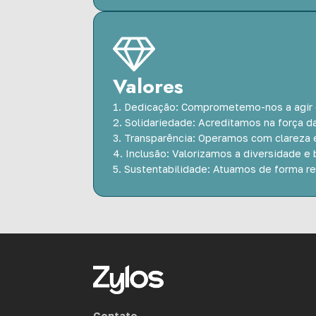
Valores
1. Dedicação: Comprometemo-nos a agir 
2. Solidariedade: Acreditamos na força d
3. Transparência: Operamos com clareza
4. Inclusão: Valorizamos a diversidade
5. Sustentabilidade: Atuamos de forma 
Contato